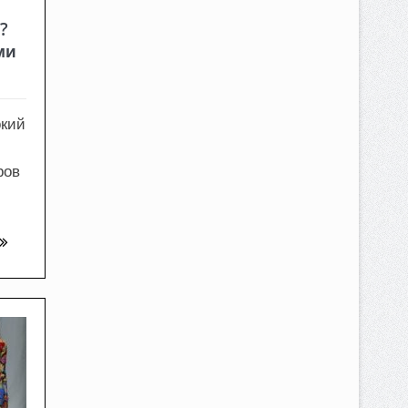
?
ми
окий
ров