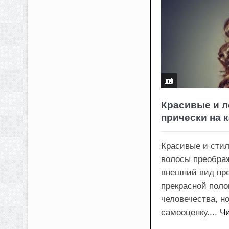
Красивые и л
прически на 
Красивые и сти
волосы преображ
внешний вид пр
прекрасной пол
человечества, н
самооценку....
Ч