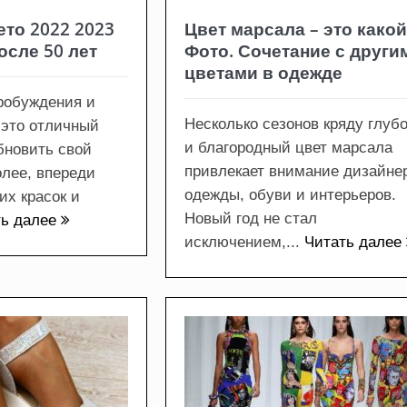
ето 2022 2023
Цвет марсала – это какой
осле 50 лет
Фото. Сочетание с други
цветами в одежде
робуждения и
Несколько сезонов кряду глуб
 это отличный
и благородный цвет марсала
бновить свой
привлекает внимание дизайне
олее, впереди
одежды, обуви и интерьеров.
их красок и
Новый год не стал
ть далее
исключением,...
Читать далее