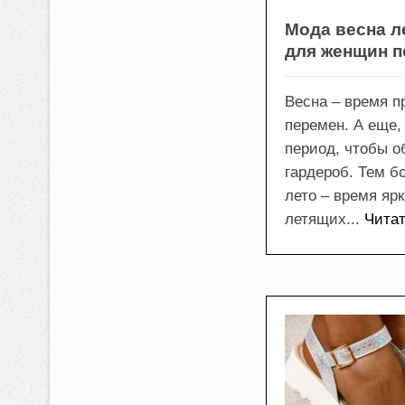
Мода весна л
для женщин п
Весна – время п
перемен. А еще,
период, чтобы о
гардероб. Тем б
лето – время ярк
летящих...
Чита