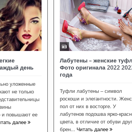
егкие
Лабутены – женские туфл
каждый день
Фото оригинала 2022 202
года
льно уложенные
Туфли лабутены – символ
ают не только
роскоши и элегантности. Жен
едставительницы
пол от них в восторге. У
овины
лабутенов подошва ярко-красн
о и повышают ее
цвета, в отличие от обуви дру
итать далее
брен...
Читать далее