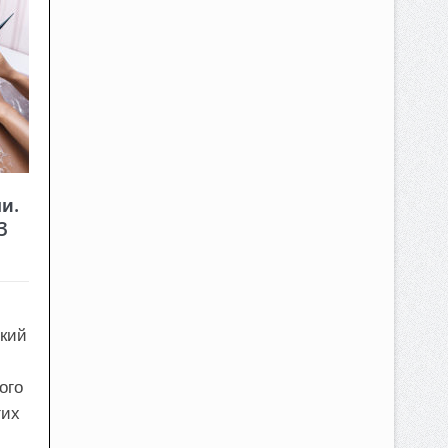
и.
3
ский
ого
гих