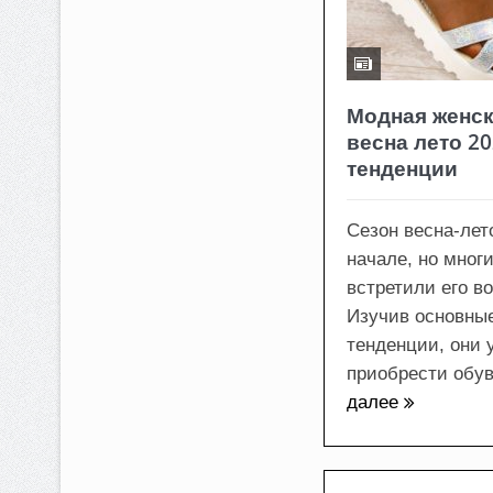
Модная женск
весна лето 20
тенденции
Сезон весна-лет
начале, но мног
встретили его в
Изучив основны
тенденции, они 
приобрести обувь
далее