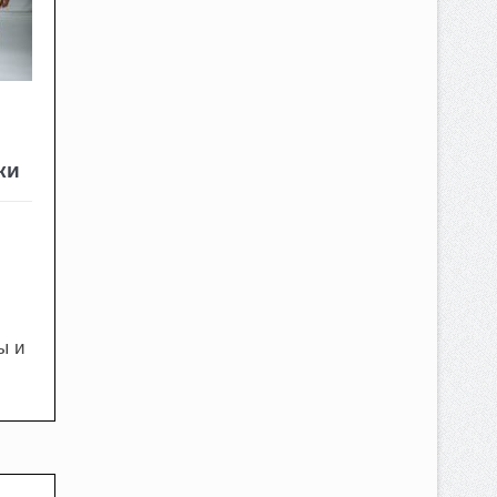
ки
ы и