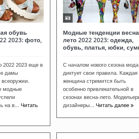
ая обувь
Модные тенденции весна
22 2023: фото,
лето 2022 2023: одежда,
обувь, платья, юбки, сум
о 2022 2023 еще в
С началом нового сезона мода
ие дамы
диктует свои правила. Каждая
о всеоружии.
женщина стремится быть
е модные
особенно привлекательной в
успели
сезонах весна-лето. Модельер
 на в...
Читать
дизайнеры...
Читать далее