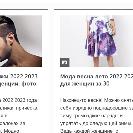
ки 2022 2023
Мода весна лето 2022 20
денции, фото.
для женщин за 30
 2022 2023 года
Наконец-то весна! Можно снят
зликая прическа,
себя изрядно поднадоевшие з
я в
зиму громоздкие наряды и
салонах за
упрятать до следующей зимы.
и. Модно
Ведь каждой женщине с