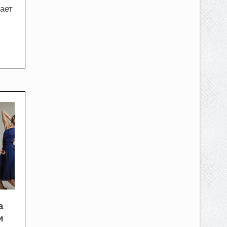
ает
а
и