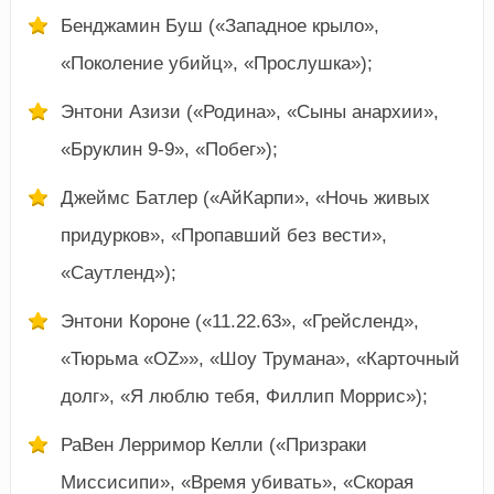
Бенджамин Буш («Западное крыло»,
«Поколение убийц», «Прослушка»);
Энтони Азизи («Родина», «Сыны анархии»,
«Бруклин 9-9», «Побег»);
Джеймс Батлер («АйКарпи», «Ночь живых
придурков», «Пропавший без вести»,
«Саутленд»);
Энтони Короне («11.22.63», «Грейсленд»,
«Тюрьма «OZ»», «Шоу Трумана», «Карточный
долг», «Я люблю тебя, Филлип Моррис»);
РаВен Лерримор Келли («Призраки
Миссисипи», «Время убивать», «Скорая