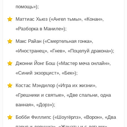
помощь»);
Маттиас Хьюз («Ангел тьмы», «Конан»,
«Разборка в Маниле»);
Макс Райан («Смертельная гонка»,
«Иностранец», «Гнев», «Поцелуй дракона»);
Джонни Йонг Бош («Мастер меча онлайн»,
«Синий экзорцист», «Бек»);
Костас Мэндилор («Игра их жизни»,
«Грешники и святые», «Две спальни, одна
ванная», «Дорз»);
Бобби Филлипс («Шоугёрлз», «Ворон», «Два
парня и девушка», «Женаты и с детьми»,