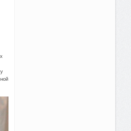
х
му
нной