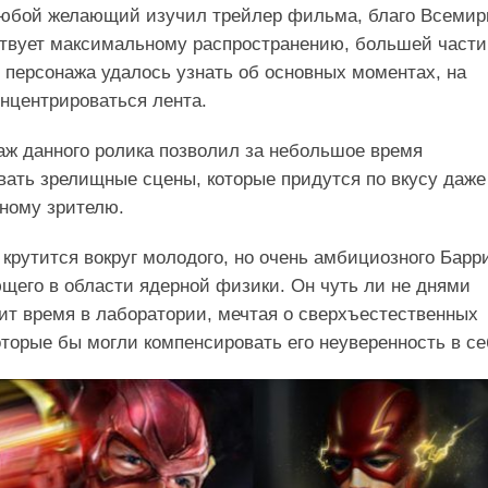
любой желающий изучил трейлер фильма, благо Всемир
ствует максимальному распространению, большей части
 персонажа удалось узнать об основных моментах, на
онцентрироваться лента.
ж данного ролика позволил за небольшое время
ать зрелищные сцены, которые придутся по вкусу даже
ному зрителю.
крутится вокруг молодого, но очень амбициозного Барр
щего в области ядерной физики. Он чуть ли не днями
ит время в лаборатории, мечтая о сверхъестественных
оторые бы могли компенсировать его неуверенность в се