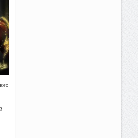
ного
м
й