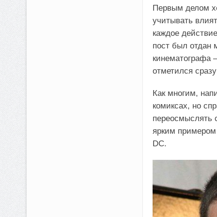
Первым делом хо
учитывать влият
каждое действие
пост был отдан
кинематографа –
отметился сразу
Как многим, на
комиксах, но сп
переосмыслять с
ярким примером
DC.