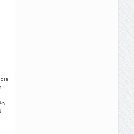
боте
и
а»,
д