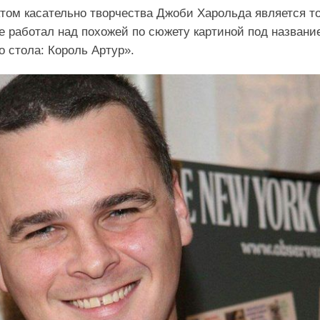
ом касательно творчества Джоби Харольда является то
е работал над похожей по сюжету картиной под названи
о стола: Король Артур».