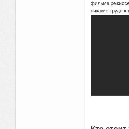
фильме режиссер
никакие труднос
Кто стоит