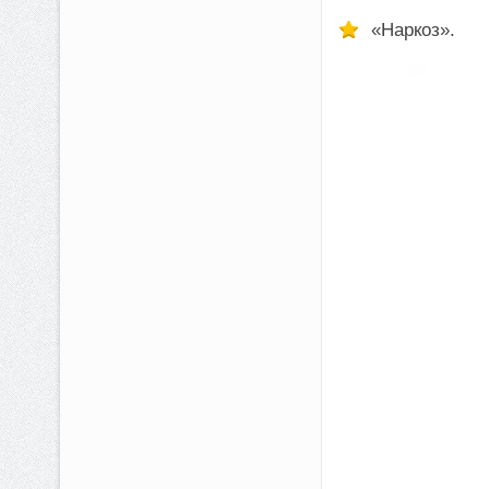
«Наркоз».