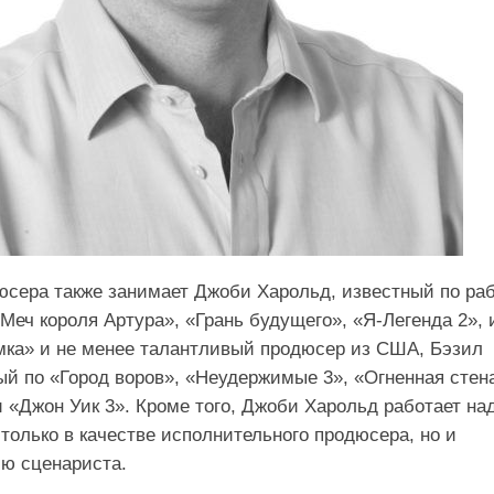
сера также занимает Джоби Харольд, известный по ра
еч короля Артура», «Грань будущего», «Я-Легенда 2», 
мка» и не менее талантливый продюсер из США, Бэзил
ый по «Город воров», «Неудержимые 3», «Огненная стен
и «Джон Уик 3». Кроме того, Джоби Харольд работает на
 только в качестве исполнительного продюсера, но и
ю сценариста.