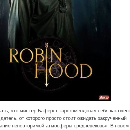
зать, что мистер Баферст зарекомендовал себя как очен
датель, от которого просто стоит ожидать закрученный
ание неповторимой атмосферы средневековья. В новом