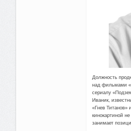
Должность продю
над фильмами «М
сериалу «Подзе
Иваник, известн
«Гнев Титанов» 
кинокартиной не
занимает позици