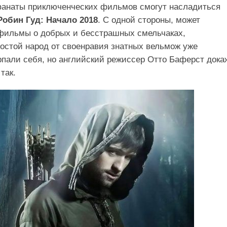
фанаты приключенческих фильмов смогут насладиться
Робин Гуд: Начало 2018
. С одной стороны, может
 фильмы о добрых и бесстрашных смельчаках,
стой народ от своенравия знатных вельмож уже
пали себя, но английский режиссер Отто Баферст дока
так.