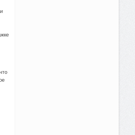
 и
ажке
что
ое