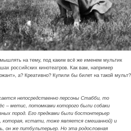
мышлять на тему, под каким всё же именем мультик
шах российских кинотеатров. Как вам, например
жант», а? Креативно? Купили бы билет на такой мульт?
сается непосредственно персоны Стабби, то
ёс – метис, потомками которого были собаки
азных пород. Его предками были бостонтерьер
а, которая, кстати, тоже является смешанной) и
ь, он же питбультерьер. Но эта родословная