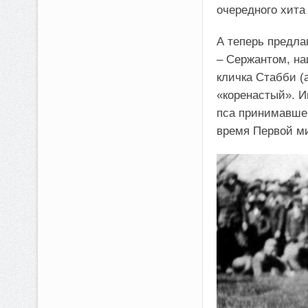
очередного хита
А теперь предла
– Сержантом, на
кличка Стабби (а
«коренастый». И
пса принимавшег
время Первой м