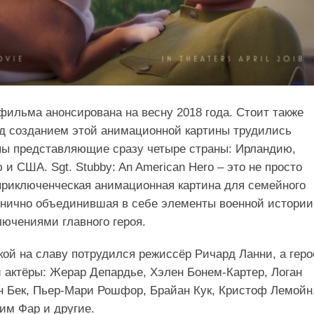
фильма анонсирована на весну 2018 года. Стоит также
ад созданием этой анимационной картины трудились
пы представляющие сразу четыре страны: Ирландию,
и США. Sgt. Stubby: An American Hero – это не просто
риключенческая анимационная картина для семейного
нично объединившая в себе элементы военной истории
ючениями главного героя.
кой на славу потрудился режиссёр Ричард Ланни, а геро
 актёры: Жерар Депардье, Хэлен Бонем-Картер, Логан
 Бек, Пьер-Мари Рошфор, Брайан Кук, Кристоф Лемойн
им Фар и другие.