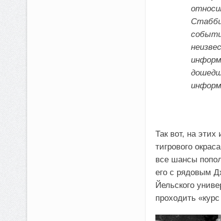
относи
Стабби
событи
неизве
информ
дошедш
информ
Так вот, на эти
тигрового окрас
все шансы попол
его с рядовым Д
Йельского униве
проходить «курс