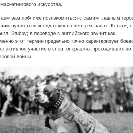
 маркетингового искусства.
гаем вам поближе познакомиться с самим главным геро
шим пушистым «солдатом» на четырёх лапах. Кстати, е
нгл. Stubby) в переводе с английского звучит как
менно этот термин предельно точно характеризует боев
о активное участие в спец. операциях проходивших во
ировой войны.