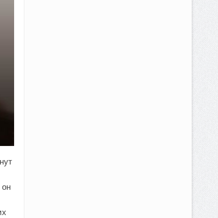
нут
 он
их