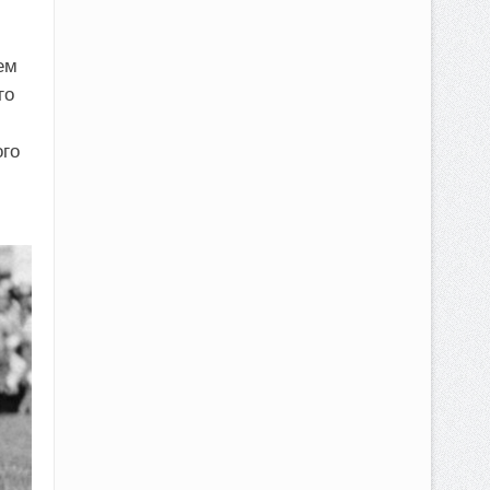
ем
го
ого