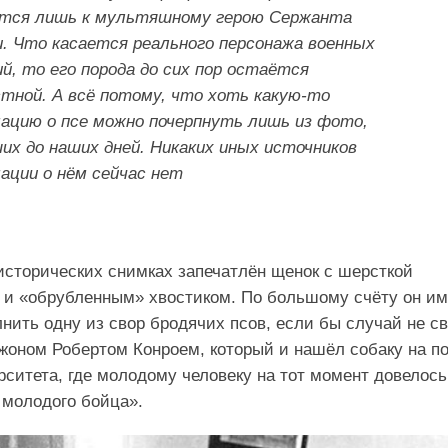
тся лишь к мультяшному герою Сержанта
. Что касается реального персонажа военных
й, то его порода до сих пор остаётся
стной. А всё потому, что хоть какую-то
ацию о псе можно почерпнуть лишь из фото,
их до наших дней. Никаких иных источников
ации о нём сейчас нет
х исторических снимках запечатлён щенок с шерсткой
а и «обрубленным» хвостиком. По большому счёту он и
нить одну из свор бродячих псов, если бы случай не с
жоном Робертом Конроем, который и нашёл собаку на п
рситета, где молодому человеку на тот момент довелось
 молодого бойца».