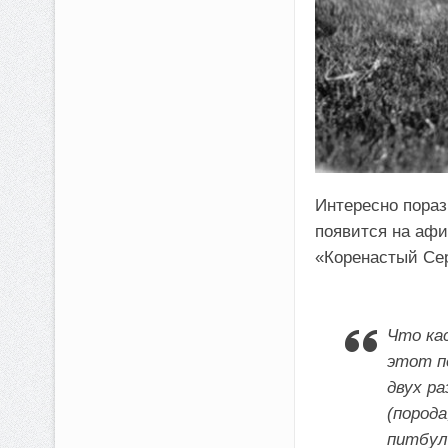
Интересно пораз
появится на афи
«Коренастый Сер
Что ка
этот п
двух р
(пород
питбул