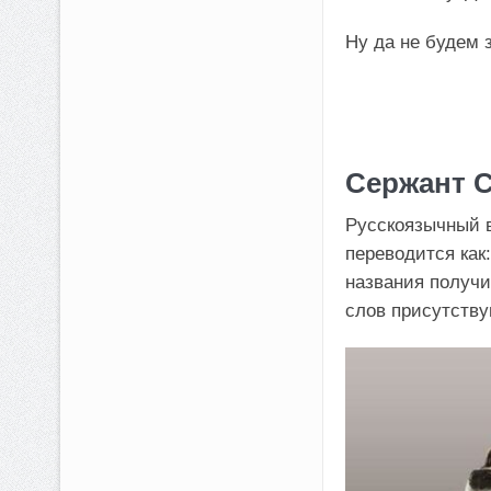
Ну да не будем 
Сержант С
Русскоязычный 
переводится как
названия получи
слов присутству