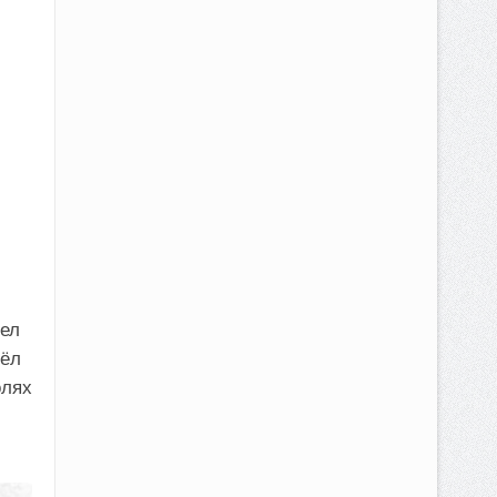
мел
вёл
олях