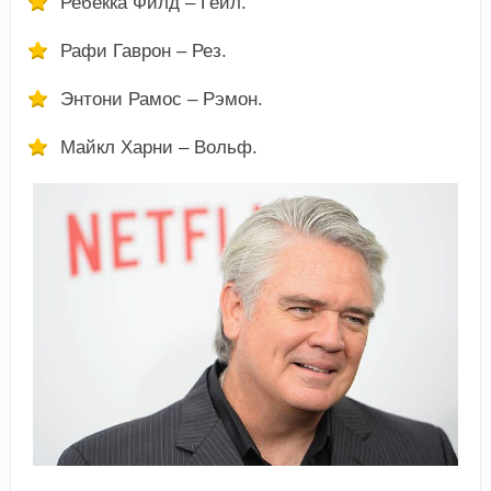
Ребекка Филд – Гейл.
Рафи Гаврон – Рез.
Энтони Рамос – Рэмон.
Майкл Харни – Вольф.