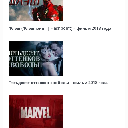
Флеш (Флешпоинт | Flashpoint) – фильм 2018 года
Пятьдесят оттенков свободы – фильм 2018 года