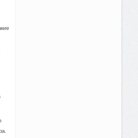
акие
,
в
о
ра.