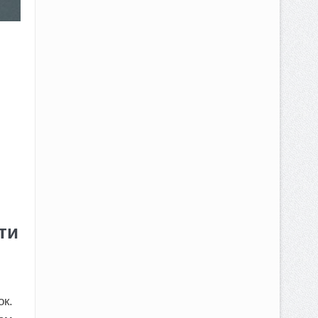
ти
ок.