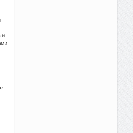
м
 и
ами
е