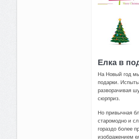
Елка в по
На Новый год мы
подарки. Испыты
разворачивая шу
сюрприз.
Но привычная бл
старомодно и сл
гораздо более п
изображением ел