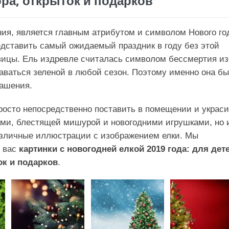
ора, открыток и подарков
ния, является главным атрибутом и символом Нового го
дставить самый ожидаемый праздник в году без этой
ицы. Ель издревле считалась символом бессмертия из
аваться зеленой в любой сезон. Поэтому именно она б
рашения.
росто непосредственно поставить в помещении и украси
ми, блестящей мишурой и новогодними игрушками, но 
азличные иллюстрации с изображением елки. Мы
я вас
картинки с новогодней елкой 2019 года: для дете
ок и подарков
.