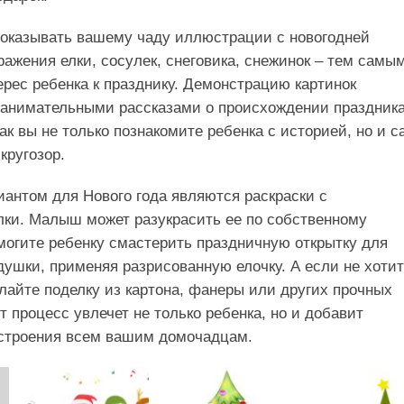
показывать вашему чаду иллюстрации с новогодней
ражения елки, сосулек, снеговика, снежинок – тем самы
ерес ребенка к празднику. Демонстрацию картинок
занимательными рассказами о происхождении праздника
ак вы не только познакомите ребенка с историей, но и с
кругозор.
антом для Нового года являются раскраски с
ки. Малыш может разукрасить ее по собственному
огите ребенку смастерить праздничную открытку для
ушки, применяя разрисованную елочку. А если не хотит
елайте поделку из картона, фанеры или других прочных
т процесс увлечет не только ребенка, но и добавит
астроения всем вашим домочадцам.