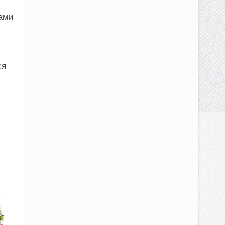
дами
ся