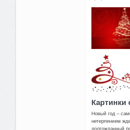
Картинки 
Новый год – сам
нетерпением жде
долгожданный по