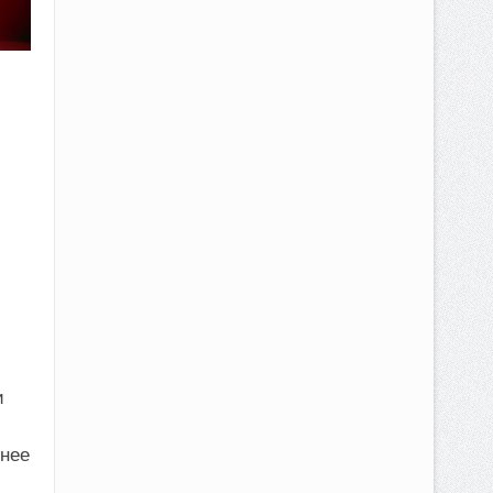
и
 нее