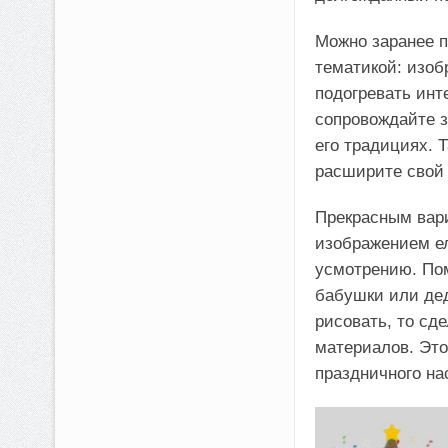
Можно заранее 
тематикой: изоб
подогревать инт
сопровождайте 
его традициях. Т
расширите свой 
Прекрасным вари
изображением ел
усмотрению. Пом
бабушки или дед
рисовать, то сд
материалов. Это
праздничного н