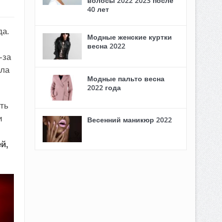
волосы 2022 2023 после
40 лет
да.
Модные женские куртки
весна 2022
-за
ыла
Модные пальто весна
2022 года
ть
и
Весенний маникюр 2022
й,