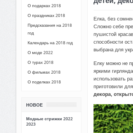
детей, дек
О подарках 2018
О праздниках 2018
Елка, без сомне
Предсказания на 2018
Сложно себе пре
год
пушистой красав
способности ост
Календарь на 2018 год
выбрана для ук
О моде 2022
О турах 2018
Елку можно не п
яркими гирлянда
О фильмах 2018
использовать р
О поделках 2018
приготовили дл
декора, открыт
НОВОЕ
Модные стрижки 2022
2023