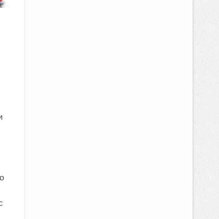
и
о
с