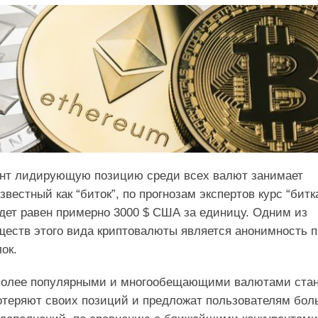
нт лидирующую позицию среди всех валют занимает
звестный как “биток”, по прогнозам экспертов курс “битк
удет равен примерно 3000 $ США за единицу. Одним из
еств этого вида криптовалюты является анонимность п
ок.
иболее популярными и многообещающими валютами ста
потеряют своих позиций и предложат пользователям бо