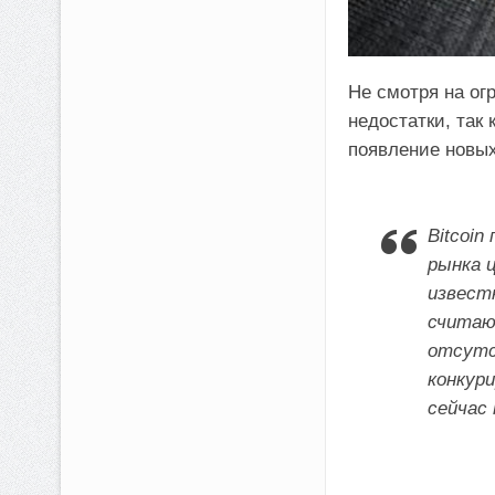
Не смотря на ог
недостатки, так
появление новых
Bitcoin
рынка 
извест
считаю
отсутс
конкур
сейчас