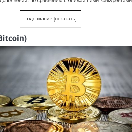
дополнений, по сравнению с ближайшими конкурентами
содержание
[
показать
]
itcoin)