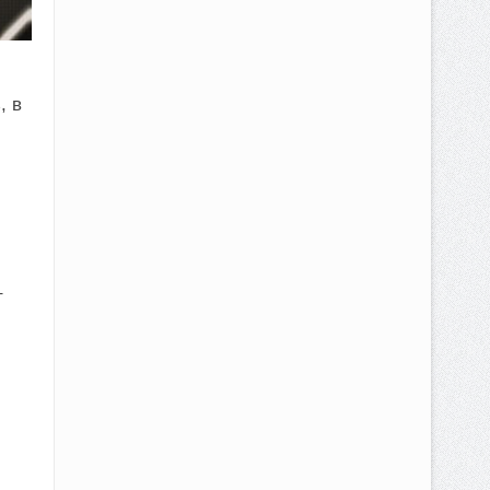
, в
т