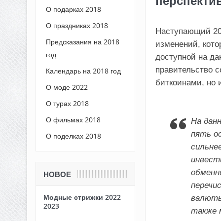
перспекти
О подарках 2018
О праздниках 2018
Наступающий 201
Предсказания на 2018
изменений, кото
год
доступной на д
правительство с
Календарь на 2018 год
биткоинами, но 
О моде 2022
О турах 2018
О фильмах 2018
На дан
пять о
О поделках 2018
сильнее
инвести
обменн
НОВОЕ
перечи
Модные стрижки 2022
валюты
2023
также 