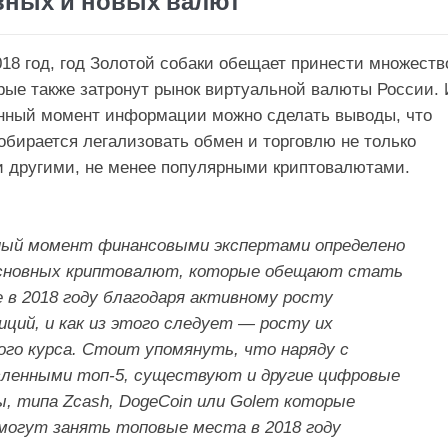
вных и новых валют
8 год, год Золотой собаки обещает принести множеств
рые также затронут рынок виртуальной валюты России. 
анный момент информации можно сделать выводы, что
обирается легализовать обмен и торговлю не только
и другими, не менее популярными криптовалютами.
ный момент финансовыми экспертами определено
сновных криптовалют, которые обещают стать
 в 2018 году благодаря активному росту
ций, и как из этого следует — росту их
ого курса. Стоит упомянуть, что наряду с
сленными топ-5, существуют и другие цифровые
, типа Zcash, DogeCoin или Golem которые
могут занять топовые места в 2018 году