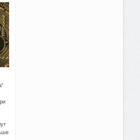
а”
ри
нут
льше