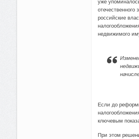
уже упоминалос
отечественного 
российские влас
налогообложени
недвижимого им
Измене
недвиж
начисл
Если до реформ
налогообложения
ключевым показа
При этом решен