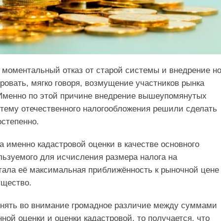
, моментальный отказ от старой системы и внедрение н
ровать, мягко говоря, возмущение участников рынка
Именно по этой причине внедрение вышеупомянутых
тему отечественного налогообложения решили сделать
остепенно.
 именно кадастровой оценки в качестве основного
льзуемого для исчисления размера налога на
ала её максимальная приближённость к рыночной цене
щество.
инять во внимание громадное различие между суммами
ной оценки и оценки кадастровой, то получается, что