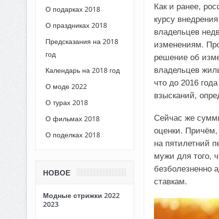
Как и ранее, ро
О подарках 2018
курсу внедрения
О праздниках 2018
владельцев недв
Предсказания на 2018
изменениям. Про
год
решение об изм
владельцев жиль
Календарь на 2018 год
что до 2016 год
О моде 2022
взысканий, опре
О турах 2018
Сейчас же суммы
О фильмах 2018
оценки. Причём,
О поделках 2018
на пятилетний п
мужи для того, 
безболезненно а
НОВОЕ
ставкам.
Модные стрижки 2022
2023