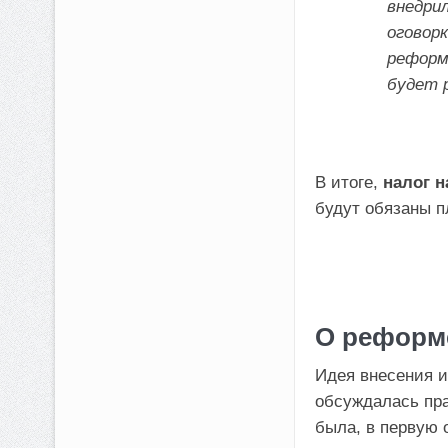
внедрил
оговорк
реформ
будет 
В итоге,
налог н
будут обязаны п
О реформ
Идея внесения и
обсуждалась пр
была, в первую 