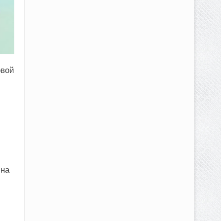
овой
 на