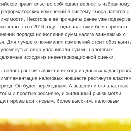
ссийское правительство соблюдает верность избранному
 реформаторских изменений в систему сбора налогов с
ижимости. Некоторые её принципы ранее уже подвергл
изошло это в 2016 году. Тогда властями было принято
енении порядка исчисления сумм налога взимаемых с
я. Для лучшего понимания изменений стоит обозначить
а упомянутые лица уплачивали суммы налоговых
деляемые исходя из инвентаризационной оценки.
 налога рассчитываются исходя из данных кадастрово
 имплементация налоговых новшеств растянута властя
ериод. Он будет переходным. А выделили его властные
чтобы и простые россияне, и жилищный рынок могли
даптироваться к новым, более высоким, налоговым