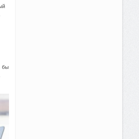
ый
,
ь бы