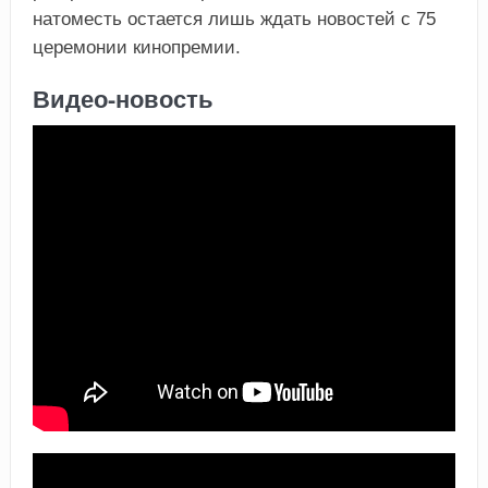
натоместь остается лишь ждать новостей с 75
церемонии кинопремии.
Видео-новость