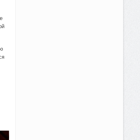
е
ой
ию
ся