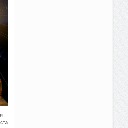
 и
иста