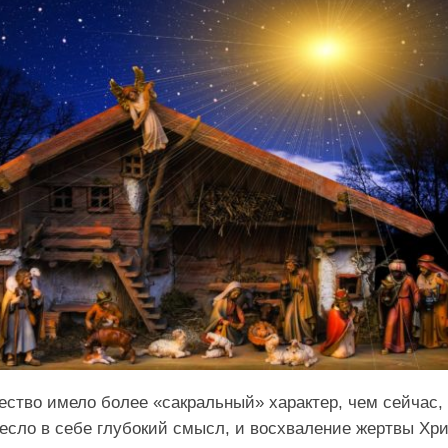
ество имело более «сакральный» характер, чем сейчас,
есло в себе глубокий смысл, и восхваление жертвы Хр