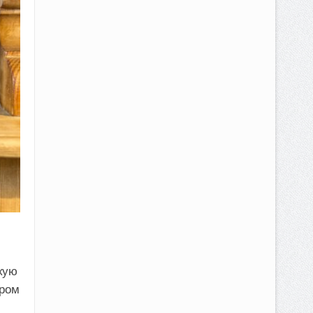
кую
тром