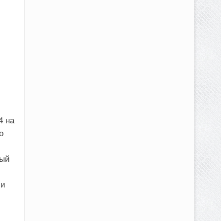
4 на
о
вый
 и