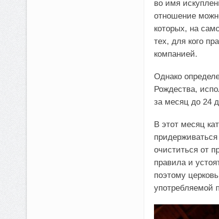
во имя искуплен
отношение можно
которых, на сам
тех, для кого п
компанией.
Однако определ
Рождества, испо
за месяц до 24 
В этот месяц ка
придерживаться 
очиститься от п
правила и устоя
поэтому церковь
употребляемой п