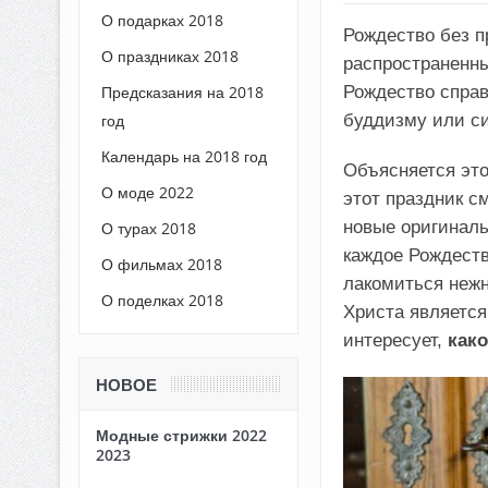
О подарках 2018
Рождество без 
О праздниках 2018
распространенны
Рождество справ
Предсказания на 2018
буддизму или си
год
Календарь на 2018 год
Объясняется это
О моде 2022
этот праздник с
новые оригиналь
О турах 2018
каждое Рождеств
О фильмах 2018
лакомиться нежн
О поделках 2018
Христа являетс
интересует,
како
НОВОЕ
Модные стрижки 2022
2023