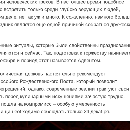
ия человеческих грехов. В настоящее время подобное
 встретить только среди глубоко верующих людей,
ом деле, не так уж и много. К сожалению, намного больш
раздник является еще одной причиной собраться дружеск
енные ритуалы, которые были свойственны празднован
лняются и сейчас. Так, подготовка к торжеству начинает
декабря и период этот называется Адвентом.
толическая церковь настоятельно рекомендует
особого Рождественского Поста, который позволит
регрешений, однако, современные реалии трактуют свои
ть перед кулинарными искушениями зачастую трудно,
 пошла на компромисс – особую умеренность
ищи необходимо соблюдать только 24 декабря.