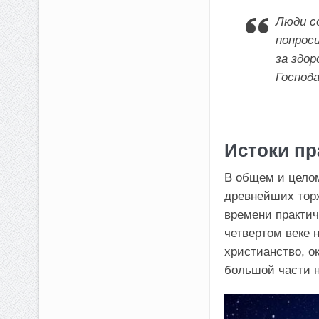
Люди с
попрос
за здор
Господа
Истоки пр
В общем и целом
древнейших торж
времени практич
четвертом веке 
христианство, о
большой части 