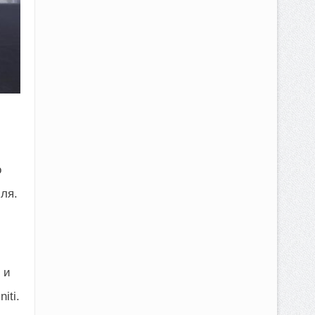
о
ля.
 и
iti.