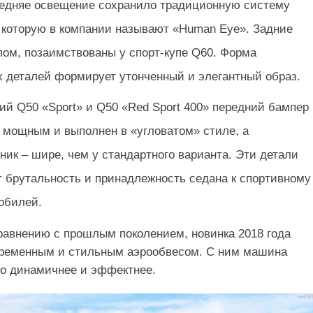
едняе освещение сохранило традиционную систему
 которую в компании называют «Human Eye». Задние
лом, позаимствованы у спорт-купе Q60. Форма
 деталей формирует утонченный и элегантный образ.
й Q50 «Sport» и Q50 «Red Sport 400» передний бампер
 мощным и выполнен в «угловатом» стиле, а
ник – шире, чем у стандартного варианта. Эти детали
 брутальность и принадлежность седана к спортивному
обилей.
сравнению с прошлым поколением, новинка 2018 года
временным и стильным аэрообвесом. С ним машина
о динамичнее и эффектнее.