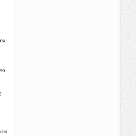
сех
вую
0
рам