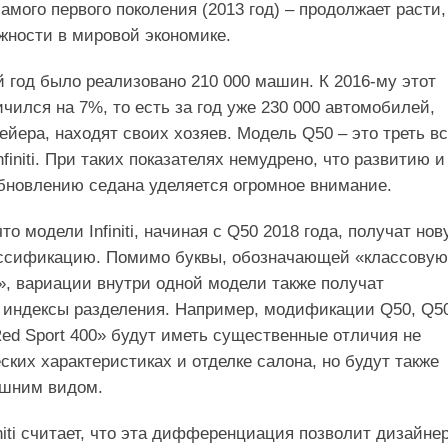
амого первого поколения (2013 год) – продолжает расти,
жности в мировой экономике.
й год было реализовано 210 000 машин. К 2016-му этот
ичился на 7%, то есть за год уже 230 000 автомобилей,
ейера, находят своих хозяев. Модель Q50 – это треть в
finiti. При таких показателях немудрено, что развитию и
новлению седана уделяется огромное внимание.
то модели Infiniti, начиная с Q50 2018 года, получат но
ссификацию. Помимо буквы, обозначающей «классовую
, вариации внутри одной модели также получат
 индексы разделения. Например, модификации Q50, Q5
Red Sport 400» будут иметь существенные отличия не
ских характеристиках и отделке салона, но будут также
ешним видом.
initi считает, что эта дифференциация позволит дизайне