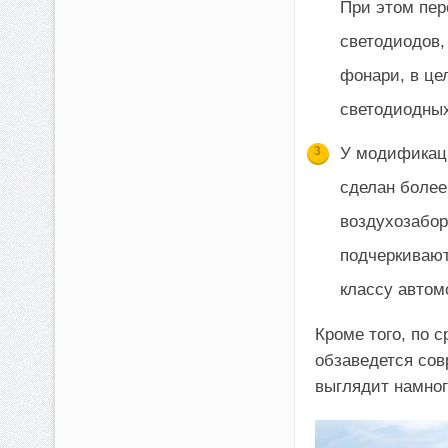
При этом пер
светодиодов,
фонари, в це
светодиодных
У модификаци
сделан более
воздухозабор
подчеркивают
классу автом
Кроме того, по 
обзаведется со
выглядит намног