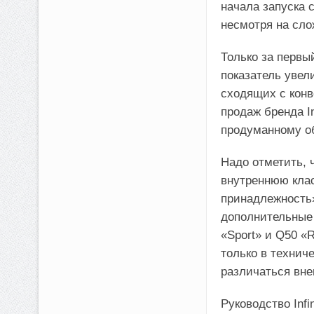
начала запуска с
несмотря на сло
Только за первы
показатель увел
сходящих с конв
продаж бренда In
продуманному об
Надо отметить, ч
внутреннюю кла
принадлежность»
дополнительные
«Sport» и Q50 «
только в техниче
различаться вн
Руководство Inf