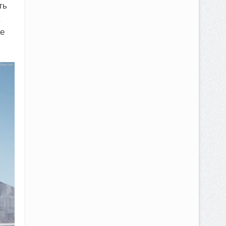
ть
.
ие