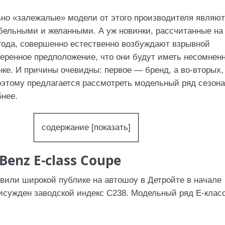
но «залежалые» модели от этого производителя являют
бельными и желанными. А уж новинки, рассчитанные на
года, совершенно естественно возбуждают взрывной
веренное предположение, что они будут иметь несомнен
нке. И причины очевидны: первое — бренд, а во-вторых
этому предлагается рассмотреть модельный ряд сезона
бнее.
содержание
[
показать
]
Benz E-class Coupe
вили широкой публике на автошоу в Детройте в начале
рисужден заводской индекс С238. Модельный ряд Е-клас