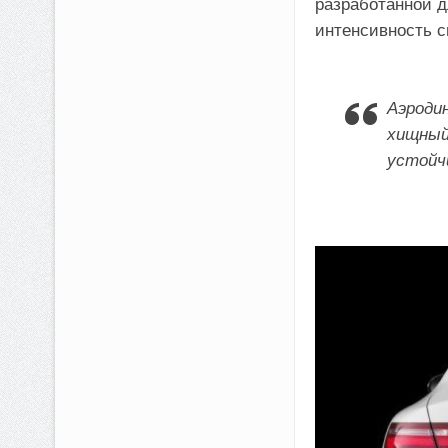
разработанной 
интенсивность с
Аэроди
хищный
устойч