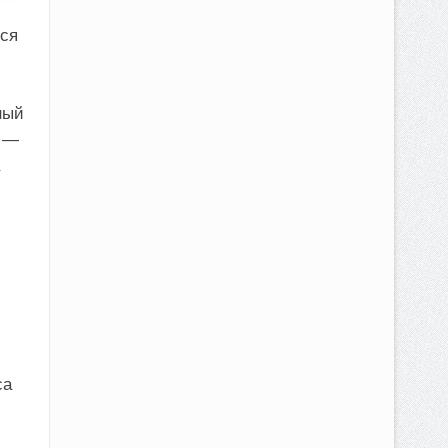
ся
ный
, —
са