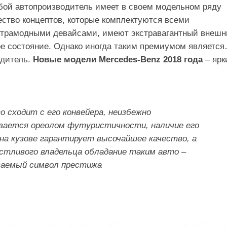
бой автопроизводитель имеет в своем модельном ряду
ество концептов, которые комплектуются всеми
трамодными девайсами, имеют экстравагантный внешн
ое состояние. Однако иногда таким премиумом являетс
одитель.
Новые модели Mercedes-Benz 2018 года
– ярк
о сходит с его конвейера, неизбежно
вается ореолом футуристичности, наличие его
 на кузове гарантирует высочайшее качество, а
астливого владельца обладание таким авто –
ваемый символ престижа