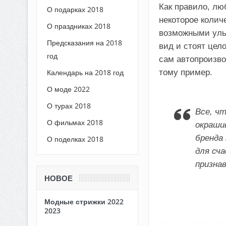
Как правило, лю
О подарках 2018
некоторое колич
О праздниках 2018
возможными уль
Предсказания на 2018
вид и стоят цел
год
сам автопроизв
тому пример.
Календарь на 2018 год
О моде 2022
О турах 2018
Все, чт
О фильмах 2018
окраши
бренда
О поделках 2018
для сч
призна
НОВОЕ
Модные стрижки 2022
2023