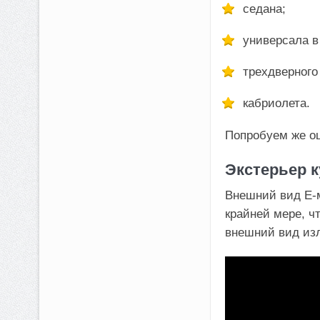
седана;
универсала в
трехдверного
кабриолета.
Попробуем же оц
Экстерьер к
Внешний вид Е-м
крайней мере, ч
внешний вид изл